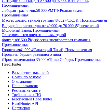
Сотрудник на склад
от
87 500
до
97 000
₽
Пятёрочка,
Промышленная
Лаборант-расчетчик
50 000
₽
МТФ Родная Земля,
Промышленная
Мастер хозяйственной группы
48 032
₽
СКЭК, Промышленная
Ведущий юрисконсульт
от
40 000
до
70 000
₽
Деревенский
Молочный Завод, Промышленная
Электромонтер оперативно-выездной
бригады
86 500
₽
Кузбасская энергосетевая компания,
Промышленная
Горничная
41 000
₽
Санаторий Танай, Промышленная
Продавец-бармен разливного пива
(Промышленная)
до
35 000
₽
Пиво Сибири, Промышленная
HeadHunter
Размещение вакансий
Поиск по резюме
О компании
Наши вакансии
Реклама на сайте
Требования к ПО
Безопасный HeadHunter
HeadHunter API
Партнерам